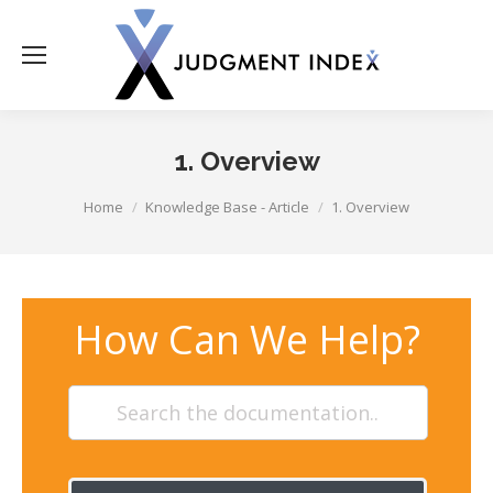
1. Overview
You are here:
Home
Knowledge Base - Article
1. Overview
How Can We Help?